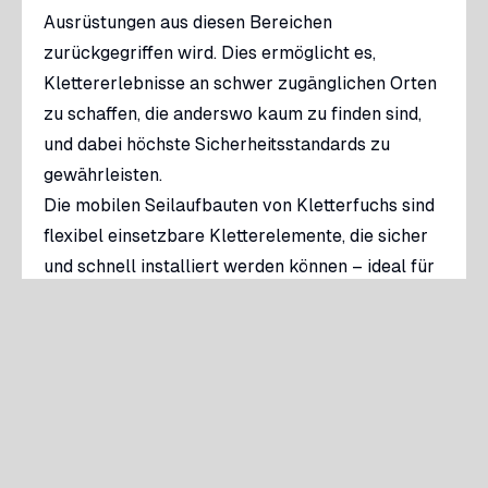
Ausrüstungen aus diesen Bereichen
zurückgegriffen wird. Dies ermöglicht es,
Klettererlebnisse an schwer zugänglichen Orten
zu schaffen, die anderswo kaum zu finden sind,
und dabei höchste Sicherheitsstandards zu
gewährleisten.
Die mobilen Seilaufbauten von Kletterfuchs sind
flexibel einsetzbare Kletterelemente, die sicher
und schnell installiert werden können – ideal für
Einsätze von wenigen Stunden bis zu mehreren
Tagen.
Mobile Seilbauen eigenen sich für:
- Schulen & Bildungseinrichtungen
- Firmen & Teambuilding-Events
- Freizeit- & Sportveranstaltungen
- Vereine & Jugendgruppen