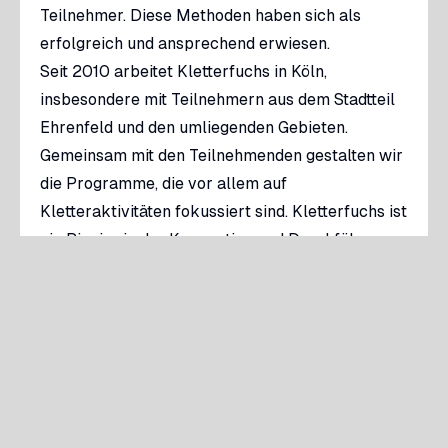
Teilnehmer. Diese Methoden haben sich als
erfolgreich und ansprechend erwiesen.
Seit 2010 arbeitet Kletterfuchs in Köln,
insbesondere mit Teilnehmern aus dem Stadtteil
Ehrenfeld und den umliegenden Gebieten.
Gemeinsam mit den Teilnehmenden gestalten wir
die Programme, die vor allem auf
Kletteraktivitäten fokussiert sind. Kletterfuchs ist
ein Pionier in der Konzeption und Durchführung
von erlebnispädagogischen Programmen sowie
Outdooraktivitäten, die direkt vor Ort, in den
Räumlichkeiten der Teilnehmer, stattfinden. Dabei
nutzen wir sowohl die vorhandenen Ressourcen
der teilnehmenden Organisationen als auch
innovative Konzepte, um Finanz-, Zeit- und
Mobilitätsressourcen möglichst effektiv und